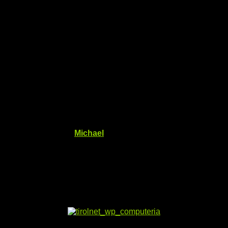
Tirolnet Kombipakete +
Fernsehen
Veröffentlicht von
Michael
am
1. Juni 2018
1. Juni 2018
Ab
05/2018
ist nun auch Fernsehen über Tirolnet möglich,
siehe folgende Kombipakete: