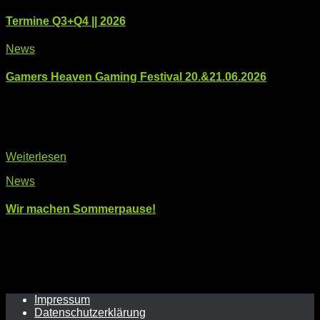
Termine Q3+Q4 || 2026
News
Gamers Heaven Gaming Festival 20.&21.06.2026
Am 20.&21.06.2026 findet wieder das Gamers Heaven
Festival in Telfs statt. Auch wir [CcM] sind wieder gemeinsam
mit dem Computerclub Zirl vertreten und würden uns über
einen Besuch freuen. Weitere Infos sowie TICKETS gibts es
Weiterlesen
News
Wir machen Sommerpause!
Am Samstag dem 06.06.2026 findet unsere letzte
Computeria vor der Sommerpause statt. Am 05.09.2026 von
9:00 bis 11:00 starten wir dann wieder! Im Notfall sind wir
natürlich auch über den Sommer erreichbar. (KONTAKT)
Impressum
Datenschutzerklärung