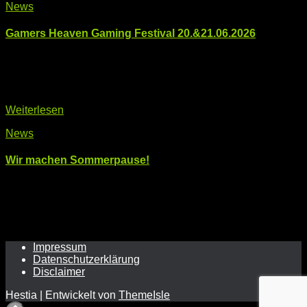
News
Gamers Heaven Gaming Festival 20.&21.06.2026
Am 20.&21.06.2026 findet wieder das Gamers Heaven
Festival in Telfs statt. Auch wir [CcM] sind wieder gemeinsam
mit dem Computerclub Zirl vertreten und würden uns über
einen Besuch freuen. Weitere Infos sowie TICKETS gibts es
Weiterlesen
News
Wir machen Sommerpause!
Am Samstag dem 06.06.2026 findet unsere letzte
Computeria vor der Sommerpause statt. Am 05.09.2026 von
9:00 bis 11:00 starten wir dann wieder! Im Notfall sind wir
natürlich auch über den Sommer erreichbar. (KONTAKT)
Impressum
Datenschutzerklärung
Disclaimer
Hestia | Entwickelt von
ThemeIsle