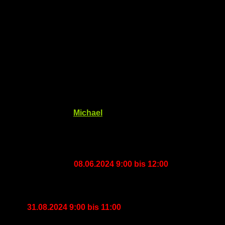
Sommerpause!
Veröffentlicht von
Michael
am
4. Mai 2024
4. Mai 2024
Am Samstag dem
08.06.2024 9:00 bis 12:00
findet unserer
letzte Computeria vor der
Sommerpause
statt.
Ab
31.08.2024 9:00 bis 11:00
geht es dann wieder los!